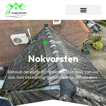
DIENST
Nokvorsten
Behoud de waterdichtheid en stabiliteit van uw
dak met vakkundig geïnstalleerde nokvorsten.