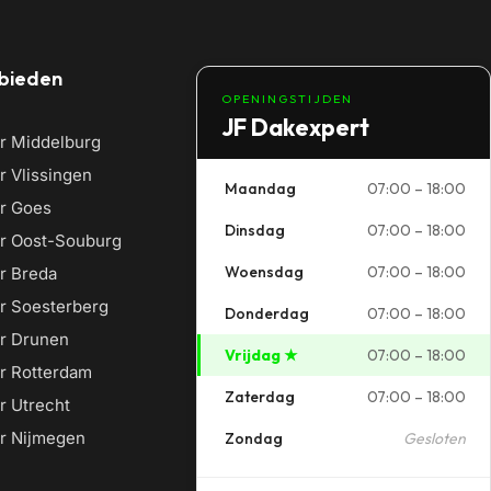
bieden
OPENINGSTIJDEN
JF Dakexpert
r Middelburg
 Vlissingen
Maandag
07:00 – 18:00
r Goes
Dinsdag
07:00 – 18:00
r Oost-Souburg
Woensdag
07:00 – 18:00
r Breda
r Soesterberg
Donderdag
07:00 – 18:00
r Drunen
Vrijdag ★
07:00 – 18:00
r Rotterdam
Zaterdag
07:00 – 18:00
r Utrecht
r Nijmegen
Zondag
Gesloten