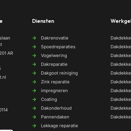
e
Diensten
Werkge
slaan
Dakrenovatie
Dakdekke
ht
Spoedreparaties
Dakdekker
201 AR
Vogelwering
Dakdekke
Dakreparatie
Dakdekke
5
Dakgoot reiniging
Dakdekke
.nl
Zink reparatie
Dakdekke
impregneren
Dakdekke
Coating
Dakdekke
Dakonderhoud
Dakdekke
0114
Pannendaken
Dakdekke
Lekkage reparatie