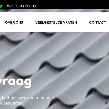
3515ET, UTRECHT
OVER ONS
VEELGESTELDE VRAGEN
CONTACT
vraag
n laat ons ervaren team van
akbehoeften.