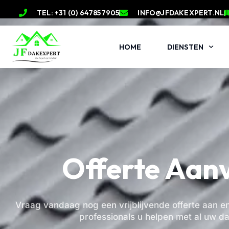
TEL: +31 (0) 647857905
INFO@JFDAKEXPERT.NL
HOME
DIENSTEN
Offerte Aan
Vraag vandaag nog een vrijblijvende offerte aan e
professionals u helpen met al uw d