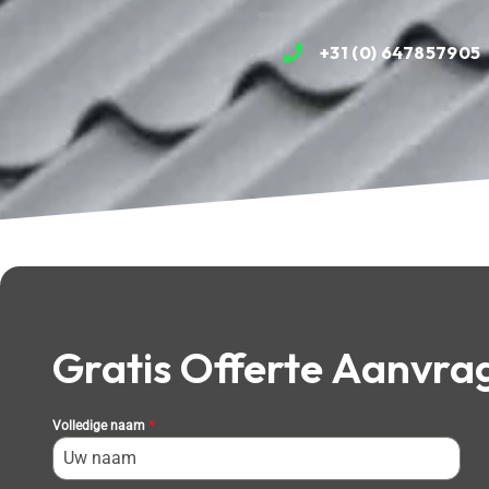
+31 (0) 647857905
Gratis Offerte Aanvra
Volledige naam
*