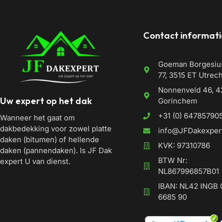
Contact informati
Goeman Borgesiu
77, 3515 ET Utrec
Nonnenveld 46, 4
Uw expert op het dak
Gorinchem
+31 (0) 64785790
Wanneer het gaat om
dakbedekking voor zowel platte
info@JFDakexpert
daken (bitumen) of hellende
KVK: 97310786
daken (pannendaken). Is JF Dak
BTW Nr:
expert U van dienst.
NL867996857B01
IBAN: NL42 INGB 
6685 90